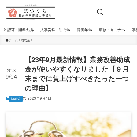
許認可・開業支援
人事労務・助成金
障害年金
研修・セミナー
事
ホーム
助成金
【23年9月最新情報】業務改善助成
金が使いやすくなりました【９月
2023
9/04
末までに賃上げすべきたった一つ
の理由】
2023年9月4日
助成金