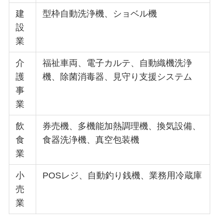
建
型枠自動洗浄機、ショベル機
設
業
介
福祉車両、電子カルテ、自動織機洗浄
護
機、除菌消毒器、見守り支援システム
事
業
飲
券売機、多機能加熱調理機、換気設備、
食
食器洗浄機、真空包装機
業
小
POSレジ、自動釣り銭機、業務用冷蔵庫
売
業